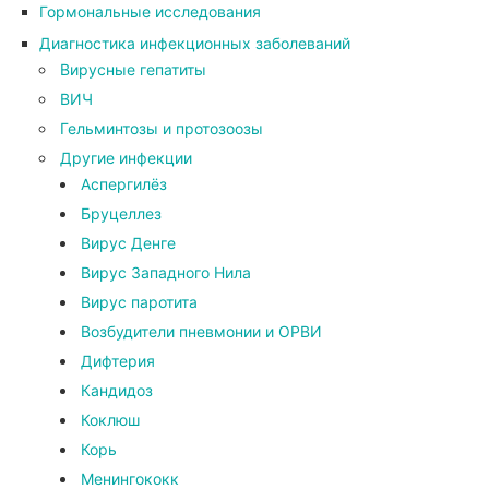
Гормональные исследования
Диагностика инфекционных заболеваний
Вирусные гепатиты
ВИЧ
Гельминтозы и протозоозы
Другие инфекции
Аспергилёз
Бруцеллез
Вирус Денге
Вирус Западного Нила
Вирус паротита
Возбудители пневмонии и ОРВИ
Дифтерия
Кандидоз
Коклюш
Корь
Менингококк