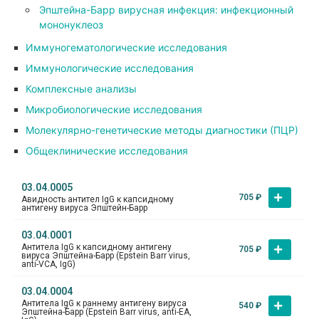
Эпштейна-Барр вирусная инфекция: инфекционный
мононуклеоз
Иммуногематологические исследования
Иммунологические исследования
Комплексные анализы
Микробиологические исследования
Молекулярно-генетические методы диагностики (ПЦР)
Общеклинические исследования
03.04.0005
705
₽
Авидность антител IgG к капсидному
антигену вируса Эпштейн-Барр
03.04.0001
Антитела IgG к капсидному антигену
705
₽
вируса Эпштейна-Барр (Epstein Barr virus,
anti-VCA, IgG)
03.04.0004
Антитела IgG к раннему антигену вируса
540
₽
Эпштейна-Барр (Epstein Barr virus, anti-ЕA,