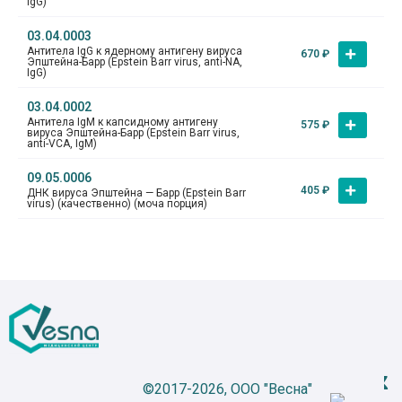
IgG)
03.04.0003
Антитела IgG к ядерному антигену вируса
670
₽
Эпштейна-Барр (Epstein Barr virus, anti-NA,
IgG)
03.04.0002
Антитела IgM к капсидному антигену
575
₽
вируса Эпштейна-Барр (Epstein Barr virus,
anti-VCA, IgM)
09.05.0006
405
₽
ДНК вируса Эпштейна — Барр (Epstein Barr
virus) (качественно) (моча порция)
©2017-2026, ООО "Весна"