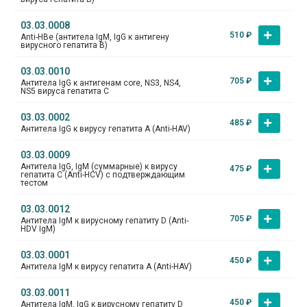
03.03.0008
510
₽
Аnti-HВe (антитела IgM, IgG к антигену
вирусного гепатита В)
03.03.0010
705
₽
Антитела IgG к антигенам core, NS3, NS4,
NS5 вируса гепатита С
03.03.0002
485
₽
Антитела IgG к вирусу гепатита А (Anti-HAV)
03.03.0009
Антитела IgG, IgM (суммарные) к вирусу
475
₽
гепатита С (Anti-HCV) с подтверждающим
тестом
03.03.0012
705
₽
Антитела IgM к вирусному гепатиту D (Anti-
HDV IgM)
03.03.0001
450
₽
Антитела IgM к вирусу гепатита А (Anti-HAV)
03.03.0011
450
₽
Антитела IgM, IgG к вирусному гепатиту D