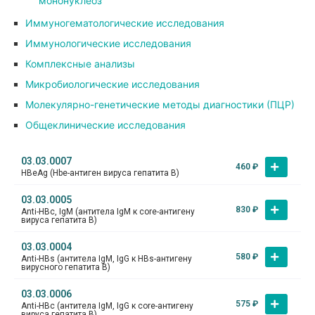
мононуклеоз
Иммуногематологические исследования
Иммунологические исследования
Комплексные анализы
Микробиологические исследования
Молекулярно-генетические методы диагностики (ПЦР)
Общеклинические исследования
03.03.0007
460
₽
HBeAg (Hbe-антиген вируса гепатита В)
03.03.0005
830
₽
Аnti-HBc, IgM (антитела IgM к core-антигену
вируса гепатита В)
03.03.0004
580
₽
Аnti-HBs (антитела IgM, IgG к HBs-антигену
вирусного гепатита В)
03.03.0006
575
₽
Аnti-HВc (антитела IgM, IgG к core-антигену
вируса гепатита В)