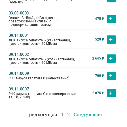
(Anti-HDV)
03.03.0003
Гепатит В HBsAg (HBs-антиген,
475
₽
поверхностный антиген) с
подтверждающим тестом
09.11.0001
520
₽
ДНК вируса гепатита В (качественно),
чувствительность > 20 МЕ/мл
09.11.0002
2 645
₽
ДНК вируса гепатита В (количественно),
чувствительность > 20 МЕ/мл
09.11.0009
700
₽
РНК вируса гепатита D (качественно)
09.11.0007
2 875
₽
РНК вируса гепатита С (генотипирование
1а, 1b, 2, 3аb)
Предыдущая
1
2
Следующая