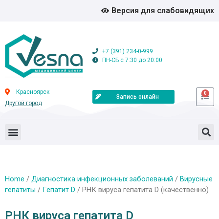
Версия для слабовидящих
+7 (391) 234-0-999
ПН-СБ с 7:30 до 20:00
Красноярск
0
Запись онлайн
Другой город
Home
/
Диагностика инфекционных заболеваний
/
Вирусные
гепатиты
/
Гепатит D
/ РНК вируса гепатита D (качественно)
РНК вируса гепатита D