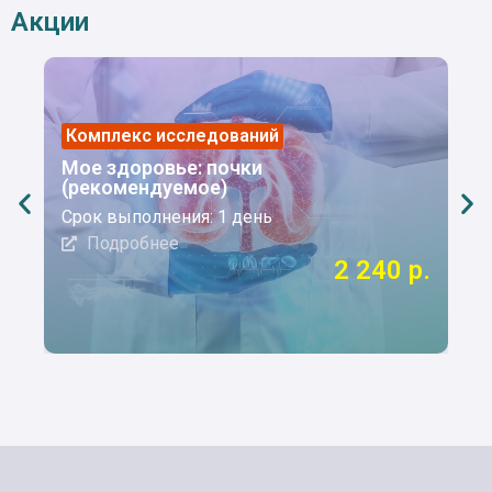
Акции
Комплекс исследований
Ко
Мое здоровье: почки
Би
(рекомендуемое)
Ср
Срок выполнения: 1 день
Подробнее
2 240 р.