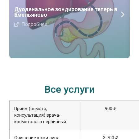
К
Дуоденальное зондирование теперь в
П
Емельяново
Подробнее
Все услуги
Прием (осмотр,
900 ₽
консультация) врача-
косметолога первичный
Очищение кожи лица
3 700 ₽