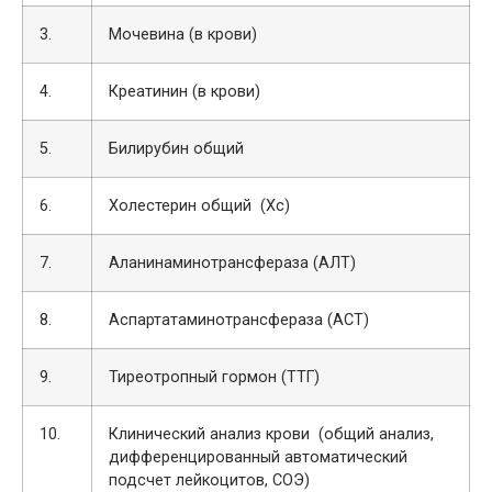
3.
Мочевина (в крови)
4.
Креатинин (в крови)
5.
Билирубин общий
6.
Холестерин общий (Хс)
7.
Аланинаминотрансфераза (АЛТ)
8.
Аспартатаминотрансфераза (АСТ)
9.
Тиреотропный гормон (ТТГ)
10.
Клинический анализ крови (общий анализ,
дифференцированный автоматический
подсчет лейкоцитов, СОЭ)