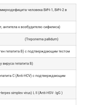
иммунодефицита человека ВИЧ-1, ВИЧ-2 в
т, антитела к возбудителю сифилиса)
понеме (Treponema pallidum)
иген гепатита В) с подтверждающим тестом
ну вируса гепатита В)
гепатита С (Anti-HCV) с подтверждающим
pes simplex virus) I, II (Anti-HSV- IgG )