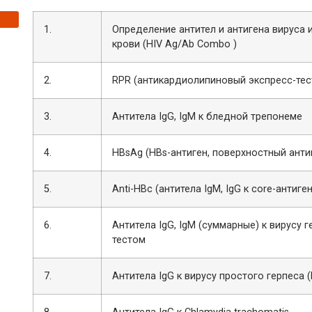
1.
Определение антител и антигена вируса 
крови (HIV Ag/Ab Combo )
2.
RPR (антикардиолипиновый экспресс-тес
3.
Антитела IgG, IgM к бледной тре
4.
HBsAg (HBs-антиген, поверхностный ант
5.
Аnti-HВc (антитела IgM, IgG к core-антиге
6.
Антитела IgG, IgM (суммарные) к вирусу 
тестом
7.
Антитела IgG к вирусу простого герпеса (Her