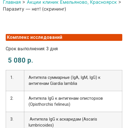
Главная
>
Акции клиник Емельяново, Красноярск
>
Паразиту — нет! (скрининг)
Комплекс исследований
Срок выполнения: 3 дня
5 080 р.
1.
Антитела суммарные (IgA, IgM, IgG) к
антигенам Giardia lamblia
2.
Антитела IgG к антигенам описторхов
(Opisthorchis felineus)
3.
Антитела IgG к аскаридам (Ascaris
lumbricoides)