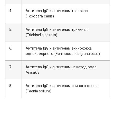
4.
Антитела IgG к антигенам токсокар
(Toxocara canis)
5.
Антитела IgG к антигенам трихинелл
(Trichinella spiralis)
6.
Антитела IgG к антигенам эхинококка
однокамерного (Echinococcus granulosus)
7.
Антитела IgG к антигенам нематод рода
Anisakis
8.
Антитела IgG к антигенам свиного цепня
(Taenia solium)