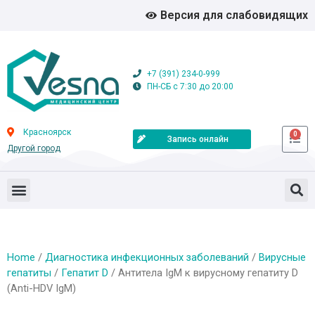
Версия для слабовидящих
+7 (391) 234-0-999
ПН-СБ с 7:30 до 20:00
Красноярск
0
Запись онлайн
Другой город
Home
/
Диагностика инфекционных заболеваний
/
Вирусные
гепатиты
/
Гепатит D
/ Антитела IgM к вирусному гепатиту D
(Anti-HDV IgM)