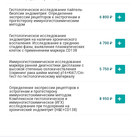
Гистологическое исследование пайпель-
биопсии эндометрия. Определение
экспрессии рецепторов к экстрогенам и
6 800
₽
прогестерону иммуногистохимическим
методом
Гистологическое исследование
эндометрия на наличие хронического
воспаления. Исследование в среднюю
4 700
₽
стадию фазы, выявление плазматических
клеток с применением маркера CD138
Иммуногистохимическое исследование
маркёра ранней диагностики дисплазии с
высокой степенью озлокачествления
5 750
₽
(скрининг рака шейки матки) p16+Ki67/Cin-
тест по гистологическому материалу
Определение экспрессии рецепторов к
эстрогенам и прогестерону
иммуногистохимическим методом.
Комплексное гистологическое и
8 950
₽
иммуногистохимическое (ИГХ)
исследование при подозрении на
хронический эндометрит (H&E+CD138)