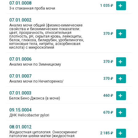
07.01.0008
1 035
₽
3-х стаканная проба мочи
07.01.0002
Анализ мочи общий (физико-химические
свойства и биохимические показатели:
цвет, прозрачность, относительная
370
₽
плотность, рН, скрытая кровь, лейкоциты,
белок, глюкоза, билирубин, уробилиноген,
кетоновые тела, нитриты, аскорбиновая
кислота) с микроскопией
07.01.0006
370
₽
Анализ мочи по Зимницкому
07.01.0007
370
₽
Анализ мочи по Нечипоренко/
07.01.0003
460
₽
Белок Бенс-Джонса (в моче)
09.15.0004
670
₽
ДНК Helicobacter pylori
08.01.0012
Жидкостная цитология. Онкоскрининг
2 185
₽
патологии шейки матки (жидкостная