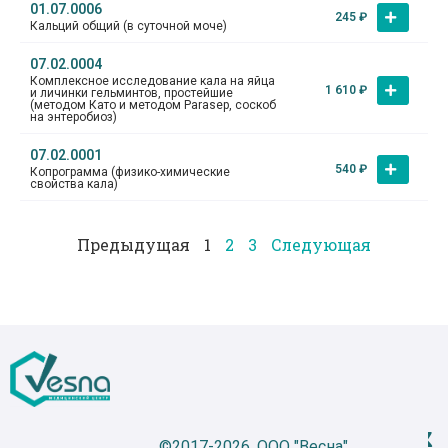
01.07.0006
245
₽
Кальций общий (в суточной моче)
07.02.0004
Комплексное исследование кала на яйца
1 610
₽
и личинки гельминтов, простейшие
(методом Като и методом Parasep, соскоб
на энтеробиоз)
07.02.0001
540
₽
Копрограмма (физико-химические
свойства кала)
Предыдущая
1
2
3
Следующая
©2017-2026, ООО "Весна"