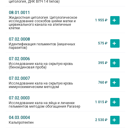
цитология, ДНК ВПЧ 14 типов)
08.01.0011
Жидкостная цитология. Цитологическое
1 955
₽
исследование соскобов шейки матки и
цервикального канала на атипичные
клетки.
07.02.0008
575
₽
Идентификация гельминтов (кишечных
паразитов)
07.02.0006
395
₽
Исследование кала на скрытую кровь
(бензидиновая проба)
07.02.0007
760
₽
Исследование кала на скрытую кровь
иммунохимическим методом
07.02.0003
1 015
₽
Исследование кала на яйца и личинки
гельминтов методом обогащения Parasep
04.03.0004
2 530
₽
Кальпротектин