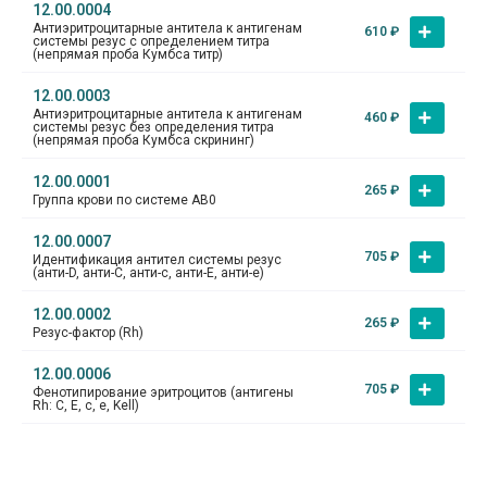
12.00.0004
Антиэритроцитарные антитела к антигенам
610
₽
системы резус с определением титра
(непрямая проба Кумбса титр)
12.00.0003
Антиэритроцитарные антитела к антигенам
460
₽
системы резус без определения титра
(непрямая проба Кумбса скрининг)
12.00.0001
265
₽
Группа крови по системе АВ0
12.00.0007
705
₽
Идентификация антител системы резус
(анти-D, анти-C, анти-c, анти-E, анти-e)
12.00.0002
265
₽
Резус-фактор (Rh)
12.00.0006
705
₽
Фенотипирование эритроцитов (антигены
Rh: C, E, c, e, Kell)