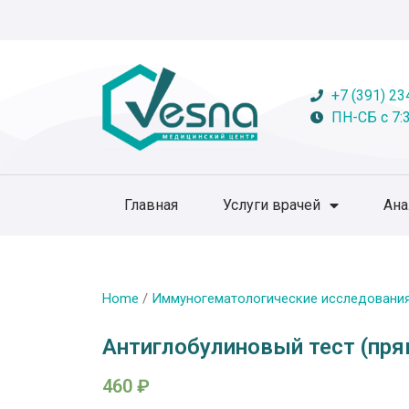
+7 (391) 23
ПН-СБ с 7:3
Главная
Услуги врачей
Ан
Home
/
Иммуногематологические исследовани
Антиглобулиновый тест (пря
460
₽