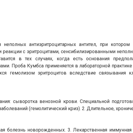
 неполных антиэритроцитарных антител, при котором 
ри реакции с эритроцитами, сенсибилизированными неполн
тавится в тех случаях, когда есть основания предпол
ами. Проба Кумбса применяется в лабораторной практике
ихся гемолизом эритроцитов вследствие связывания к
ния: сыворотка венозной крови. Специальной подготовк
заболеваний (гемолитический криз). 2. Длительное, хронич
кая болезнь новорожденных. 3. Лекарственная иммунная 