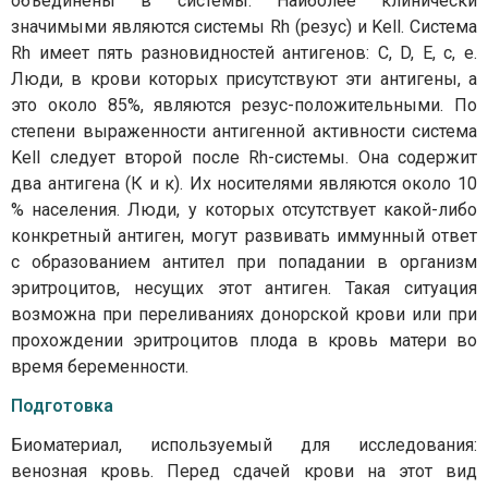
объединены в системы. Наиболее клинически
значимыми являются системы Rh (резус) и Kell. Система
Rh имеет пять разновидностей антигенов: C, D, E, c, e.
Люди, в крови которых присутствуют эти антигены, а
это около 85%, являются резус-положительными. По
степени выраженности антигенной активности система
Kell следует второй после Rh-системы. Она содержит
два антигена (К и к). Их носителями являются около 10
% населения. Люди, у которых отсутствует какой-либо
конкретный антиген, могут развивать иммунный ответ
с образованием антител при попадании в организм
эритроцитов, несущих этот антиген. Такая ситуация
возможна при переливаниях донорской крови или при
прохождении эритроцитов плода в кровь матери во
время беременности.
Подготовка
Биоматериал, используемый для исследования:
венозная кровь. Перед сдачей крови на этот вид