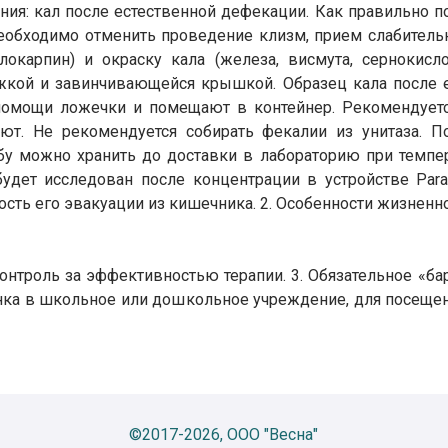
ия: кал после естественной дефекации. Как правильно по
еобходимо отменить проведение клизм, прием слабитель
локарпин) и окраску кала (железа, висмута, сернокисл
жкой и завинчивающейся крышкой. Образец кала после е
 помощи ложечки и помещают в контейнер. Рекомендуетс
т. Не рекомендуется собирать фекалии из унитаза. П
бу можно хранить до доставки в лабораторию при темпер
удет исследован после концентрации в устройстве Para
ость его эвакуации из кишечника. 2. Особенности жизнен
 Контроль за эффективностью терапии. 3. Обязательное «б
нка в школьное или дошкольное учреждение, для посеще
©2017-2026, ООО "Весна"