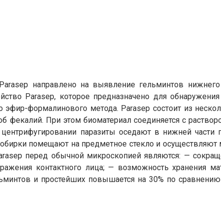
Parasep направлено на выявление гельминтов нижнего 
ойство Parasep, которое предназначено для обнаружения
эфир-формалинового метода. Parasep состоит из нескол
об фекалий. При этом биоматериал соединяется с раство
 центрифугировании паразиты оседают в нижней части п
пробирки помещают на предметное стекло и осуществляю
arasep перед обычной микроскопией являются: — сокращ
ражения контактного лица; — возможность хранения мат
льминтов и простейших повышается на 30% по сравнен