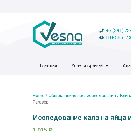
+7 (391) 23
ПН-СБ с 7:3
Главная
Услуги врачей
Ан
Home
/
Общеклинические исследования
/
Клин
Parasep
Исследование кала на яйца 
1 015
₽