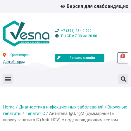
Версия для слабовидящих
+7 (391) 234-0-999
ПН-СБ с 7:30 до 20:00
Красноярск
0
Запись онлайн
Другой город
Home
/
Диагностика инфекционных заболеваний
/
Вирусные
гепатиты
/
Гепатит С
/ Антитела IgG, IgM (суммарные) к
вирусу гепатита С (Anti-HCV) с подтверждающим тестом