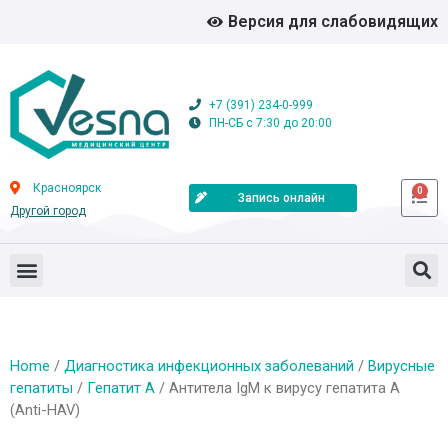
Версия для слабовидящих
+7 (391) 234-0-999
ПН-СБ с 7:30 до 20:00
Красноярск
0
Запись онлайн
Другой город
Home
/
Диагностика инфекционных заболеваний
/
Вирусные
гепатиты
/
Гепатит А
/ Антитела IgM к вирусу гепатита А
(Anti-HAV)