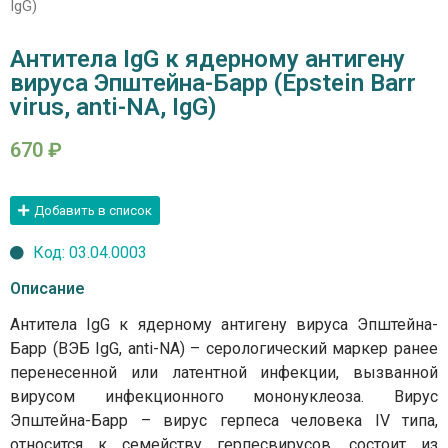
IgG)
Антитела IgG к ядерному антигену
вируса Эпштейна-Барр (Epstein Barr
virus, anti-NA, IgG)
670
₽
Добавить в список
Код: 03.04.0003
Описание
Антитела IgG к ядерному антигену вируса Эпштейна-
Барр (ВЭБ IgG, anti-NA) – серологический маркер ранее
перенесенной или латентной инфекции, вызванной
вирусом инфекционного мононуклеоза. Вирус
Эпштейна-Барр – вирус герпеса человека IV типа,
относится к семейству герпесвирусов, состоит из