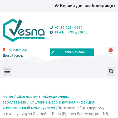
Версия для слабовидящих
+7 (391) 234-0-999
ПН-СБ с 7:30 до 20:00
Красноярск
0
Запись онлайн
Другой город
Home
/
Диагностика инфекционных
заболеваний
/
Эпштейна-Барр вирусная инфекция:
инфекционный мононуклеоз
/ Антитела IgG к ядерному
антигену вируса Эпштейна-Барр (Epstein Barr virus, anti-NA,