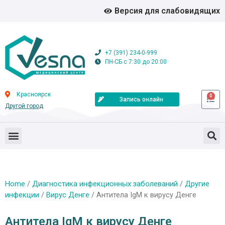
Версия для слабовидящих
+7 (391) 234-0-999
ПН-СБ с 7:30 до 20:00
Красноярск
0
Запись онлайн
Другой город
Home
/
Диагностика инфекционных заболеваний
/
Другие
инфекции
/
Вирус Денге
/ Антитела IgM к вирусу Денге
Антитела IgM к вирусу Денге