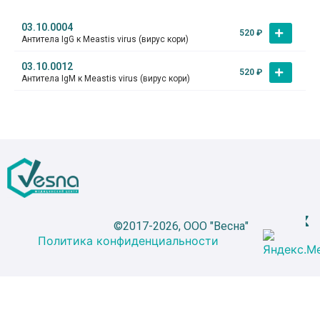
03.10.0004
520
₽
Антитела IgG к Meastis virus (вирус кори)
03.10.0012
520
₽
Антитела IgM к Meastis virus (вирус кори)
©2017-2026, ООО "Весна"
Политика конфиденциальности