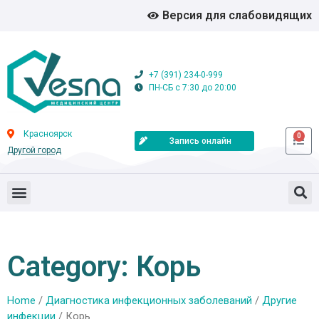
Версия для слабовидящих
+7 (391) 234-0-999
ПН-СБ с 7:30 до 20:00
Красноярск
0
Запись онлайн
Другой город
Category: Корь
Home
/
Диагностика инфекционных заболеваний
/
Другие
инфекции
/ Корь