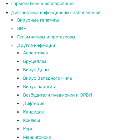
Гормональные исследования
Диагностика инфекционных заболеваний
Вирусные гепатиты
ВИЧ
Гельминтозы и протозоозы
Другие инфекции
Аспергилёз
Бруцеллез
Вирус Денге
Вирус Западного Нила
Вирус паротита
Возбудители пневмонии и ОРВИ
Дифтерия
Кандидоз
Коклюш
Корь
Менингококк