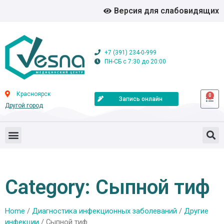
Версия для слабовидящих
+7 (391) 234-0-999
ПН-СБ с 7:30 до 20:00
Красноярск
0
Запись онлайн
Другой город
Category: Сыпной тиф
Home
/
Диагностика инфекционных заболеваний
/
Другие
инфекции
/ Сыпной тиф