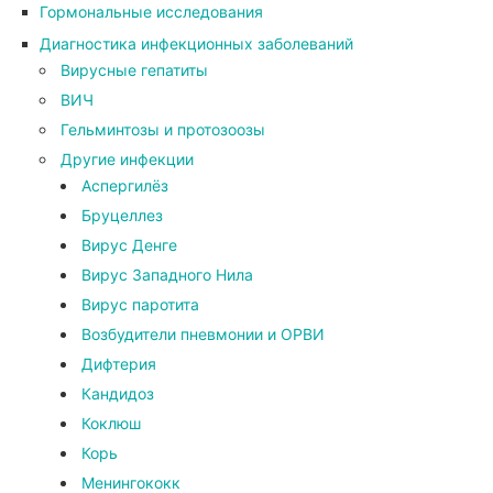
Гормональные исследования
Диагностика инфекционных заболеваний
Вирусные гепатиты
ВИЧ
Гельминтозы и протозоозы
Другие инфекции
Аспергилёз
Бруцеллез
Вирус Денге
Вирус Западного Нила
Вирус паротита
Возбудители пневмонии и ОРВИ
Дифтерия
Кандидоз
Коклюш
Корь
Менингококк