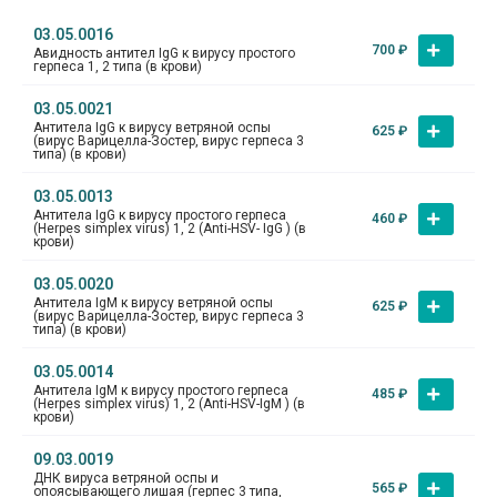
03.05.0016
700
₽
Авидность антител IgG к вирусу простого
герпеса 1, 2 типа (в крови)
03.05.0021
Антитела IgG к вирусу ветряной оспы
625
₽
(вирус Варицелла-Зостер, вирус герпеса 3
типа) (в крови)
03.05.0013
Антитела IgG к вирусу простого герпеса
460
₽
(Herpes simplex virus) 1, 2 (Anti-HSV- IgG ) (в
крови)
03.05.0020
Антитела IgM к вирусу ветряной оспы
625
₽
(вирус Варицелла-Зостер, вирус герпеса 3
типа) (в крови)
03.05.0014
Антитела IgM к вирусу простого герпеса
485
₽
(Herpes simplex virus) 1, 2 (Anti-HSV-IgM ) (в
крови)
09.03.0019
ДНК вируса ветряной оспы и
565
₽
опоясывающего лишая (герпес 3 типа,