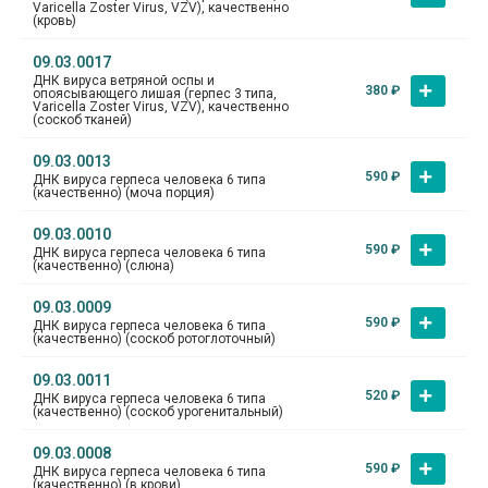
Varicella Zoster Virus, VZV), качественно
(кровь)
09.03.0017
ДНК вируса ветряной оспы и
380
₽
опоясывающего лишая (герпес 3 типа,
Varicella Zoster Virus, VZV), качественно
(соскоб тканей)
09.03.0013
590
₽
ДНК вируса герпеса человека 6 типа
(качественно) (моча порция)
09.03.0010
590
₽
ДНК вируса герпеса человека 6 типа
(качественно) (слюна)
09.03.0009
590
₽
ДНК вируса герпеса человека 6 типа
(качественно) (соскоб ротоглоточный)
09.03.0011
520
₽
ДНК вируса герпеса человека 6 типа
(качественно) (соскоб урогенитальный)
09.03.0008
590
₽
ДНК вируса герпеса человека 6 типа
(качественно) (в крови)