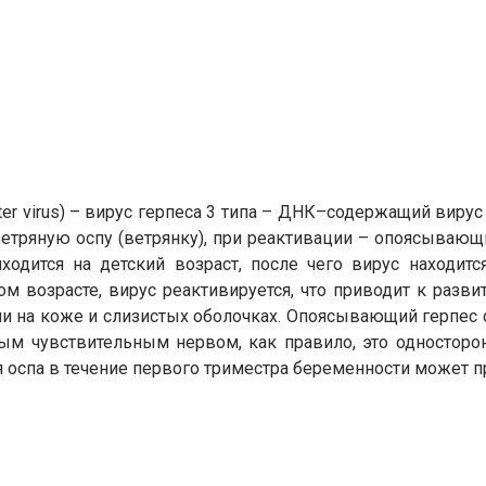
ter virus) – вирус герпеса 3 типа – ДНК–содержащий вирус
ветряную оспу (ветрянку), при реактивации – опоясываю
ходится на детский возраст, после чего вирус находит
ом возрасте, вирус реактивируется, что приводит к разв
пи на коже и слизистых оболочках. Опоясывающий герпе
м чувствительным нервом, как правило, это односторон
ая оспа в течение первого триместра беременности может