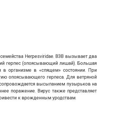
 семейства Herpesviridae. ВЗВ вызывает два
щий герпес (опоясывающий лишай). Большая
ся в организме в «спящем» состоянии. При
итию опоясывающего герпеса. Для ветряной
с сопровождается высыпанием пузырьков на
нее поражение. Вирус также представляет
 привести к врожденным уродствам.