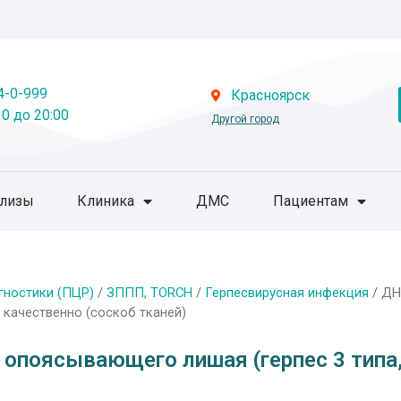
4-0-999
Красноярск
0 до 20:00
Другой город
ализы
Клиника
ДМС
Пациентам
гностики (ПЦР)
/
ЗППП, TORCH
/
Герпесвирусная инфекция
/ ДН
V), качественно (соскоб тканей)
опоясывающего лишая (герпес 3 типа, Va