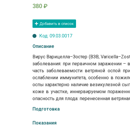
380
₽
Добавить в список
Код: 09.03.0017
Описание
Вирус Варицелла–Зостер (ВЗВ, Varicella–Zos
заболевания: при первичном заражении – 
часть заболеваемости ветряной оспой при
ослаблении иммунитета, особенно в пожил
оспы характерно наличие везикулезной сы
коже в участке, иннервируемом пораженны
опасность для плода: перенесенная ветрян
Подготовка
Показания