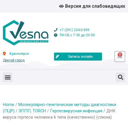
Версия для слабовидящих
+7 (391) 234-0-999
ПН-СБ с 7:30 до 20:00
Красноярск
0
Запись онлайн
Другой город
Home
/
Молекулярно-генетические методы диагностики
(ПЦР)
/
ЗППП, TORCH
/
Герпесвирусная инфекция
/ ДНК
вируса герпеса человека 6 типа (качественно) (слюна)