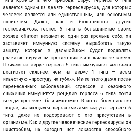
типа кроется в его природе. Вирус герпеса 6 типа
является одним из девяти герпесвирусов, для которых
человек является или единственным, или основным
носителем. Далее, как и большинство других
герпесвирусов, герпес 6 типа в большинстве своих
хозяев обитает незаметно: один раз проявив себя, он
заставляет иммунную систему выработать такую
защиту, которая в дальнейшем будет подавлять
развитие вируса на протяжении всей жизни человека.
Причём на вирус герпеса 6 типа иммунитет человека
реагирует сильнее, чем на вирус 1 типа — всем
известную «простуду на губах». Из-за этого даже после
перенесенных заболеваний, стрессов и сезонного
снижения иммунитета рецидив герпеса 6 типа почти
всегда протекает бессимптомно. В итоге большинство
людей, являющихся переносчиками вируса герпеса 6
типа, даже не подозревают о его присутствии в
организме. Как и другие человеческие герпесвирусы он
неистребим, на сегодня нет лекарства способного