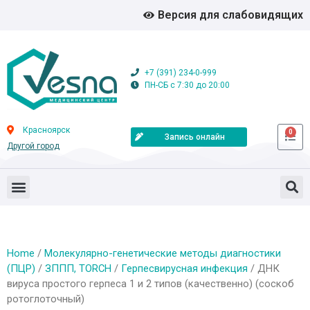
Версия для слабовидящих
+7 (391) 234-0-999
ПН-СБ с 7:30 до 20:00
Красноярск
0
Запись онлайн
Другой город
Home
/
Молекулярно-генетические методы диагностики
(ПЦР)
/
ЗППП, TORCH
/
Герпесвирусная инфекция
/ ДНК
вируса простого герпеса 1 и 2 типов (качественно) (соскоб
ротоглоточный)