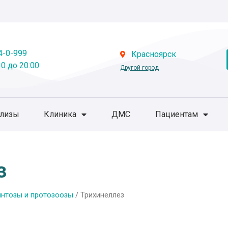
4-0-999
Красноярск
0 до 20:00
Другой город
ализы
Клиника
ДМС
Пациентам
з
нтозы и протозоозы
/ Трихинеллез