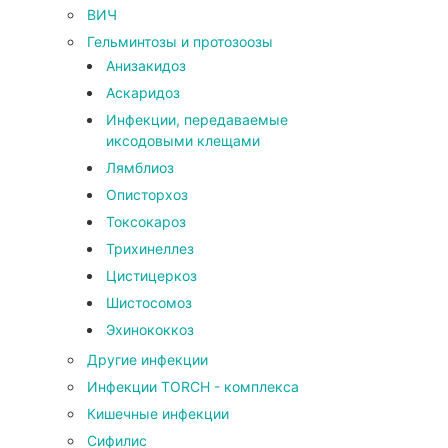
ВИЧ
Гельминтозы и протозоозы
Анизакидоз
Аскаридоз
Инфекции, передаваемые
иксодовыми клещами
Лямблиоз
Описторхоз
Токсокароз
Трихинеллез
Цистицеркоз
Шистосомоз
Эхинококкоз
Другие инфекции
Инфекции TORCH - комплекса
Кишечные инфекции
Сифилис