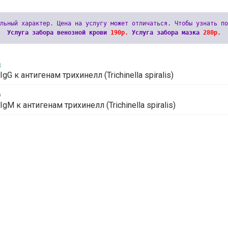
Услуга забора венозной крови 
190р.
 Услуга забора мазка 
280р.
8
IgG к антигенам трихинелл (Trichinella spiralis)
9
IgМ к антигенам трихинелл (Trichinella spiralis)