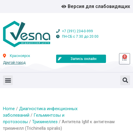
Версия для слабовидящих
+7 (391) 234-0-999
ПН-СБ с 7:30 до 20:00
Красноярск
0
Запись онлайн
Другой город
Home
/
Диагностика инфекционных
заболеваний
/
Гельминтозы и
протозоозы
/
Трихинеллез
/ Антитела IgМ к антигенам
трихинелл (Trichinella spiralis)