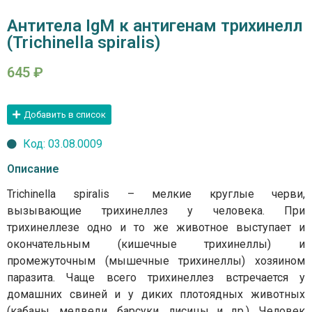
Антитела IgМ к антигенам трихинелл
(Trichinella spiralis)
645
₽
Добавить в список
Код: 03.08.0009
Описание
Trichinella spiralis – мелкие круглые черви,
вызывающие трихинеллез у человека. При
трихинеллезе одно и то же животное выступает и
окончательным (кишечные трихинеллы) и
промежуточным (мышечные трихинеллы) хозяином
паразита. Чаще всего трихинеллез встречается у
домашних свиней и у диких плотоядных животных
(кабаны, медведи, барсуки, лисицы и др.). Человек