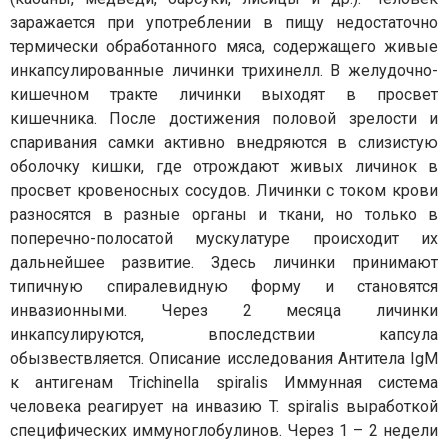
заражается при употреблении в пищу недостаточно
термически обработанного мяса, содержащего живые
инкапсулированные личинки трихинелл. В желудочно-
кишечном тракте личинки выходят в просвет
кишечника. После достижения половой зрелости и
спаривания самки активно внедряются в слизистую
оболочку кишки, где отрождают живых личинок в
просвет кровеносных сосудов. Личинки с током крови
разносятся в разные органы и ткани, но только в
поперечно-полосатой мускулатуре происходит их
дальнейшее развитие. Здесь личинки принимают
типичную спиралевидную форму и становятся
инвазионными. Через 2 месяца личинки
инкапсулируются, впоследствии капсула
обызвествляется. Описание исследования Антитела IgМ
к антигенам Trichinella spiralis Иммунная система
человека реагирует на инвазию T. spiralis выработкой
специфических иммуноглобулинов. Через 1 – 2 недели