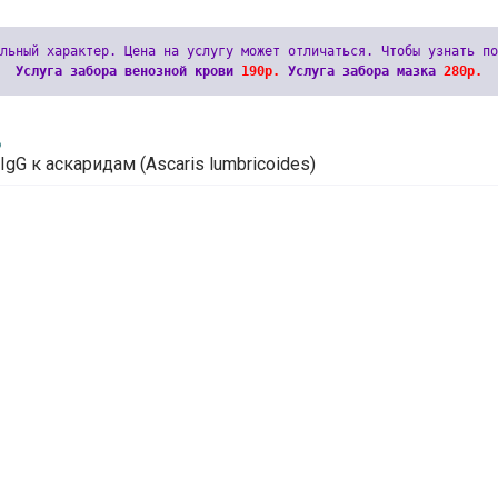
Услуга забора венозной крови 
190р.
 Услуга забора мазка 
280р.
6
IgG к аскаридам (Ascaris lumbricoides)