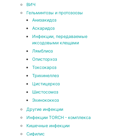
ВИЧ
Гельминтозы и протозоозы
Анизакидоз
Аскаридоз
Инфекции, передаваемые
иксодовыми клещами
Лямблиоз
Описторхоз
Токсокароз
Трихинеллез
Цистицеркоз
Шистосомоз
Эхинококкоз
Другие инфекции
Инфекции TORCH - комплекса
Кишечные инфекции
Сифилис