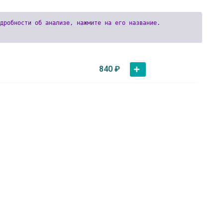
840
₽