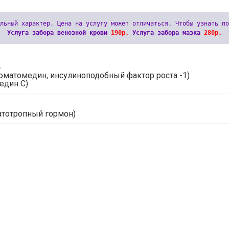
Услуга забора венозной крови 
190р.
 Услуга забора мазка 
280р.
2
оматомедин, инсулиноподобный фактор роста -1)
един С)
1
атотропный гормон)