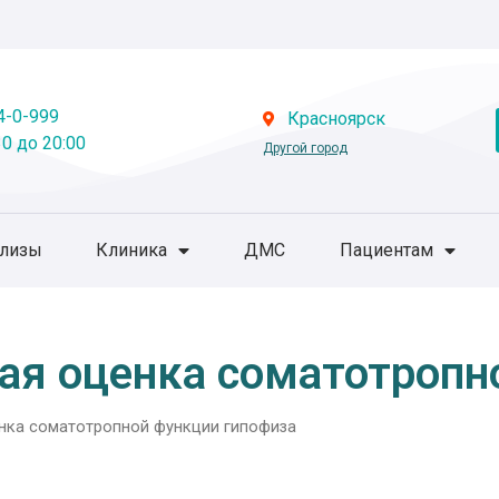
4-0-999
Красноярск
0 до 20:00
Другой город
ализы
Клиника
ДМС
Пациентам
ная оценка соматотропн
нка соматотропной функции гипофиза