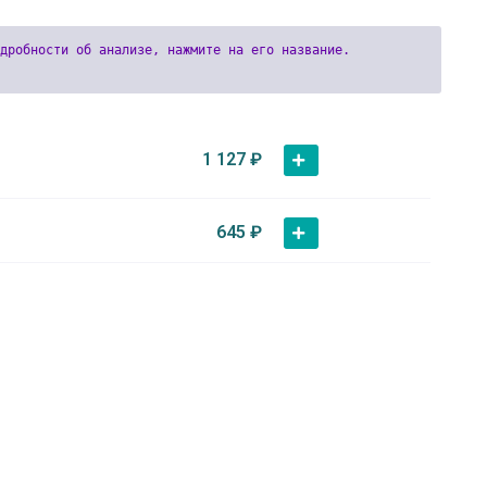
1 127
₽
645
₽