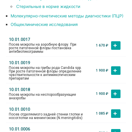
Стерильные в норме жидкости
Молекулярно-генетические методы диагностики (ПЦР)
Общеклинические исследования
10.01.0017
Посев мокроты на аэробную флору. При
1 670
₽
росте патогенной флоры постановка
антибиотикограммы
10.01.0019
Посев мокроты на грибы рода Candida spp.
1 900
₽
При росте патогенной флоры определение
чувствительности к антимикотическим
препаратам
10.01.0018
1 900
₽
Посев мокроты на неспорообразующие
анаэробы
10.01.0010
1 085
₽
Посев отделяемого задней стенки глотки и
носоглотки на менингококк (N.meningitidis)
10.01.0006