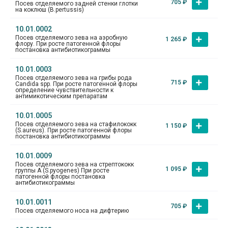
705
₽
Посев отделяемого задней стенки глотки
на коклюш (B.pertussis)
10.01.0002
Посев отделяемого зева на аэробную
1 265
₽
флору. При росте патогенной флоры
постановка антибиотикограммы
10.01.0003
Посев отделяемого зева на грибы рода
715
₽
Candida spp. При росте патогенной флоры
определение чувствительности к
антимикотическим препаратам
10.01.0005
Посев отделяемого зева на стафилококк
1 150
₽
(S.aureus). При росте патогенной флоры
постановка антибиотикограммы
10.01.0009
Посев отделяемого зева на стрептококк
1 095
₽
группы А (S.pyogenes) При росте
патогенной флоры постановка
антибиотикограммы
10.01.0011
705
₽
Посев отделяемого носа на дифтерию