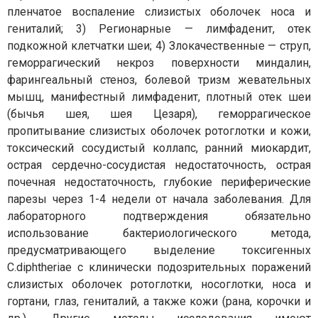
пленчатое воспаление слизистых оболочек носа и
гениталий; 3) Регионарные — лимфаденит, отек
подкожной клетчатки шеи; 4) Злокачественные — струп,
геморрагический некроз поверхности миндалин,
фарингеальный стеноз, болевой тризм жевательных
мышц, манифестный лимфаденит, плотный отек шеи
(бычья шея, шея Цезаря), геморрагическое
пропитывание слизистых оболочек ротоглотки и кожи,
токсический сосудистый коллапс, ранний миокардит,
острая сердечно-сосудистая недостаточность, острая
почечная недостаточность, глубокие периферические
парезы через 1-4 недели от начала заболевания. Для
лабораторного подтверждения обязательно
использование бактериологического метода,
предусматривающего выделение токсигенных
C.diphtheriae с клинически подозрительных поражений
слизистых оболочек ротоглотки, носоглотки, носа и
гортани, глаз, гениталий, а также кожи (рана, корочки и