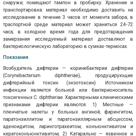
снаружи; помещают тампон в пробирку. Хранение и
транспортировка: материал необходимо доставить на
исследование в течение 3 часов от момента забора; в
траспортной среде материал может храниться 24-72
часа; в холодное время года для предотвращения
замерзания исследуемый материал доставляют в
бактериологическую лабораторию в сумках-термосах.
Показания
Возбудитель дифтерии — коринебактерии дифтерии
(Corynebacterium diphtheriae), продуцирующие
дифтерийный токсин (экзотоксин). Источником
инфекции является больной или бактерионоситель
токсигенных C. diphtheriae. Характерными клиническими
признаками дифтерии являются: 1) Местные —
пленчатые налеты у больных ангиной, фарингитом,
паратонзиллитом и паратонзиллярным абсцессом,
аденоидитом, ларинготрахеитом, конъюнктивитом и
кератоконъюнктивитом; 2) Катарально — язвенное и