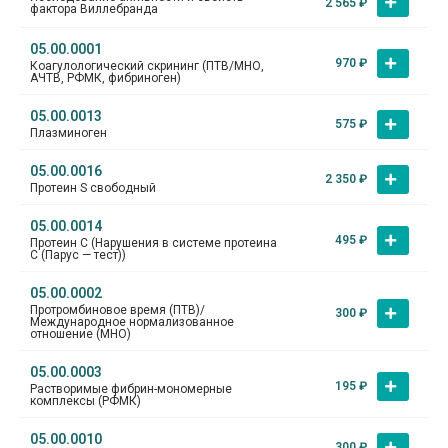
2 565
₽
фактора Виллебранда
05.00.0001
970
₽
Коагулологический скрининг (ПТВ/МНО,
АЧТВ, РФМК, фибриноген)
05.00.0013
575
₽
Плазминоген
05.00.0016
2 350
₽
Протеин S свободный
05.00.0014
495
₽
Протеин С (Нарушения в системе протеина
С (Парус — тест))
05.00.0002
Протромбиновое время (ПТВ)/
300
₽
Международное нормализованное
отношение (МНО)
05.00.0003
195
₽
Растворимые фибрин-мономерные
комплексы (РФМК)
05.00.0010
300
₽