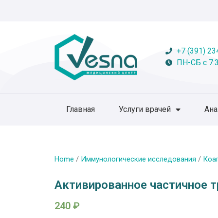
+7 (391) 23
ПН-СБ с 7:3
Главная
Услуги врачей
Ан
Home
/
Иммунологические исследования
/
Коа
Активированное частичное 
240
₽