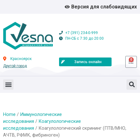
Версия для слабовидящих
+7 (391) 234-0-999
ПН-СБ с 7:30 до 20:00
Красноярск
0
Запись онлайн
Другой город
Home
/
Иммунологические
исследования
/
Коагулологические
исследования
/ Коагулологический скрининг (ПТВ/МНО,
АЧТВ, РФМК, фибриноген)