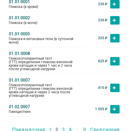
01.01.0001
230
₽
Глюкоза (в крови)
01.01.0002
230
₽
Глюкоза (в моче)
01.01.0003
325
₽
Глюкоза и кетоновые тела (в суточной
моче)
01.01.0008
Глюкозотолерантный тест
625
₽
(ГТТ):определение глюкозы венозной
крови натощак и через 1 час и 2 часа
после углеводной нагрузки
01.01.0007
Глюкозотолерантный тест
415
₽
(ГТТ):определение глюкозы венозной
крови натощак и через 2 часа после
углеводной нагрузки
01.02.0007
1 555
₽
Гомоцистеин
Предыдущая
1
2
3
4
…
9
Следующая