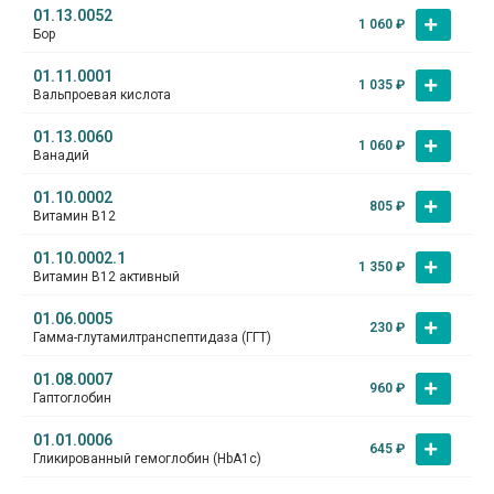
01.13.0052
1 060
₽
Бор
01.11.0001
1 035
₽
Вальпроевая кислота
01.13.0060
1 060
₽
Ванадий
01.10.0002
805
₽
Витамин В12
01.10.0002.1
1 350
₽
Витамин В12 активный
01.06.0005
230
₽
Гамма-глутамилтранспептидаза (ГГТ)
01.08.0007
960
₽
Гаптоглобин
01.01.0006
645
₽
Гликированный гемоглобин (HbA1c)