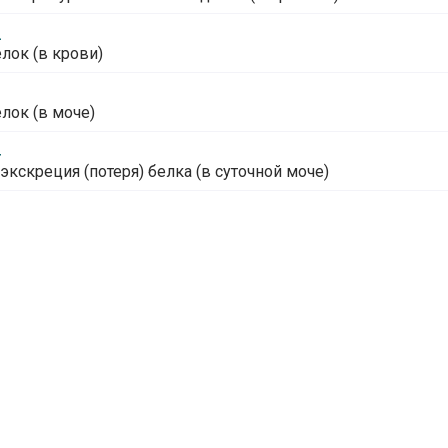
2
лок (в крови)
3
лок (в моче)
4
экскреция (потеря) белка (в суточной моче)