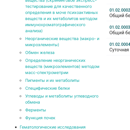
вещества (скрининговое экспресс-
тестирование для качественного
01.02.000
определения в моче психоактивных
Общий бе
веществ и их метаболитов методом
иммунохроматографического
01.02.000
анализа)
Общий бе
Неорганические вещества (макро- и
микроэлементы)
01.02.000
Суточная 
Обмен железа
Определение неорганических
веществ (микроэлементов) методом
масс-спектрометрии
Пигменты и их метаболиты
Специфические белки
Углеводы и метаболиты углеводного
обмена
Ферменты
Функция почек
Гематологические исследования