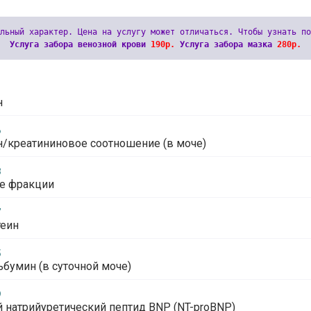
Услуга забора венозной крови 
190р.
 Услуга забора мазка 
280р.
1
н
6
/креатининовое соотношение (в моче)
8
е фракции
7
теин
5
бумин (в суточной моче)
9
 натрийуретический пептид BNP (NT-proBNP)