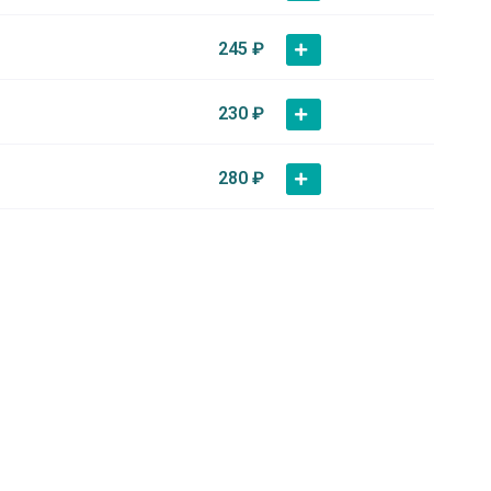
245
₽
230
₽
280
₽