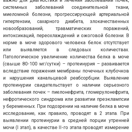
важно для диагностики и лечения заболеваний почек,
системных заболеваний соединительной ткани,
миеломной болезни, прогрессирующей артериальной
гипертензии, сахарного диабета, злокачественных
новообразований, травматических поражений,
интоксикаций, переохлаждений и ожоговой болезни. В
норме в моче здорового человека белок отсутствует
или выявляется в следовых количествах.
Патологическое увеличение количества белка в моче
(свыше 80-100 мг/сутки) – протеинурия – развивается
вследствие поражения мембраны почечных клубочков
и нарушения канальцевой реабсорбции. Выявление
протеинурии свидетельствует о наличии серьезного
заболевания почек – пиелонефрита, гломерулонефрита,
нефротического синдрома или развитии преэклампсии
у беременных. При подозрении на наличие белка в моче
исследование, как правило, проводят в 2 этапа. При
выявлении протеинурии в средней порции утренней
мочи (I этап), в качестве II-го этапа проводят измерение