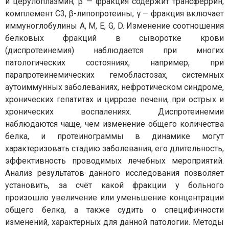
и церулоплазмин; β — фракция содержит трансферрин,
комплемент С3, β-липопротеины; γ — фракция включает
иммуноглобулины А, М, Е, G, D. Изменение соотношения
белковых фракций в сыворотке крови
(диспротеинемия) наблюдается при многих
патологических состояниях, например, при
парапротеинемических гемобластозах, системных
аутоиммунных заболеваниях, нефротическом синдроме,
хронических гепатитах и циррозе печени, при острых и
хронических воспалениях. Диспротеинемии
наблюдаются чаще, чем изменение общего количества
белка, и протеинограммы в динамике могут
характеризовать стадию заболевания, его длительность,
эффективность проводимых лечебных мероприятий.
Анализ результатов данного исследования позволяет
установить, за счёт какой фракции у больного
произошло увеличение или уменьшение концентрации
общего белка, а также судить о специфичности
изменений, характерных для данной патологии. Методы