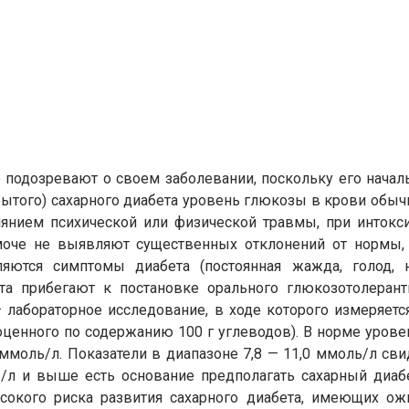
подозревают о своем заболевании, поскольку его начал
крытого) сахарного диабета уровень глюкозы в крови обы
нием психической или физической травмы, при интоксик
оче не выявляют существенных отклонений от нормы, 
ются симптомы диабета (постоянная жажда, голод, не
а прибегают к постановке орального глюкозотолерантно
– лабораторное исследование, в ходе которого измеряет
ноценного по содержанию 100 г углеводов). В норме урове
ммоль/л. Показатели в диапазоне 7,8 — 11,0 ммоль/л сви
/л и выше есть основание предполагать сахарный диабе
окого риска развития сахарного диабета, имеющих ожи