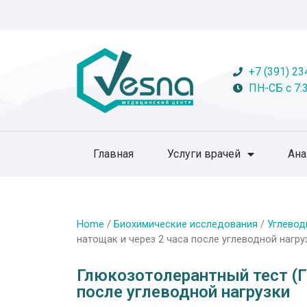
+7 (391) 23
ПН-СБ с 7:3
Главная
Услуги врачей
Ан
Home
/
Биохимические исследования
/
Углевод
натощак и через 2 часа после углеводной нагру
Глюкозотолерантный тест (Г
после углеводной нагрузки