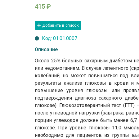
415
₽
Добавить в список
Код: 01.01.0007
Описание
Около 25% больных сахарным диабетом не 
или недомоганием. В случае латентного (с
колебаний, но может повышаться под влия
результаты анализа глюкозы в крови и м
повышение уровня глюкозы или проявля
подтверждения диагноза сахарного диабет
глюкозе). Глюкозотолерантный тест (ГТТ) 
после углеводной нагрузки (завтрака, рав
порции углеводов должен быть менее 6,7 
глюкозе. При уровне глюкозы 11,0 ммоль
необходимо для пациентов из группы выс