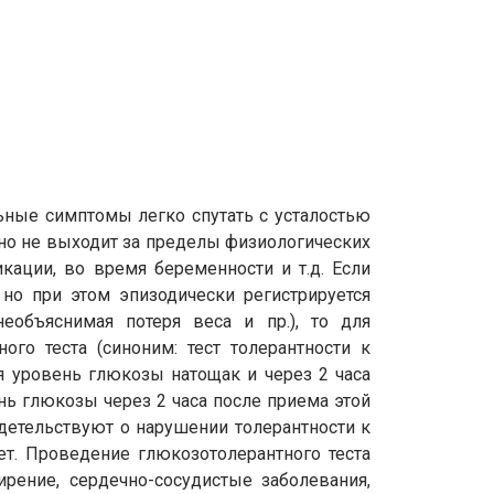
ьные симптомы легко спутать с усталостью
чно не выходит за пределы физиологических
ации, во время беременности и т.д. Если
но при этом эпизодически регистрируется
объяснимая потеря веса и пр.), то для
го теста (синоним: тест толерантности к
ся уровень глюкозы натощак и через 2 часа
нь глюкозы через 2 часа после приема этой
детельствуют о нарушении толерантности к
т. Проведение глюкозотолерантного теста
рение, сердечно-сосудистые заболевания,