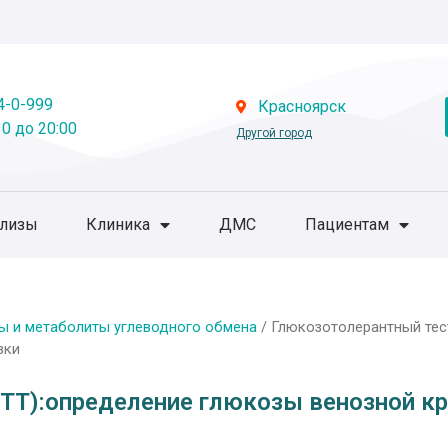
4-0-999
Красноярск
0 до 20:00
Другой город
ализы
Клиника
ДМС
Пациентам
ы и метаболиты углеводного обмена
/ Глюкозотолерантный тес
зки
ТТ):определение глюкозы венозной кро