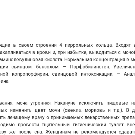
щие в своем строении 4 пиррольных кольца. Входят в
накапливаться в крови и, при избытке, выводиться с моч
-аминолевулиновая кислота. Нормальная концентрация в м
ации свинцом, бензолом. — Порфобилиноген. Увеличе
ной копропорфирии, свинцовой интоксикации. — Анало
ина.
вания: моча утренняя. Накануне исключить пищевые на
ых изменить цвет мочи (свекла, морковь и т.д.). В 
ь лечащему врачу о принимаемых лекарственных препара
одимо провести тщательный гигиенический туалет вн
зу же после сна. Женщинам не рекомендуется сдавать