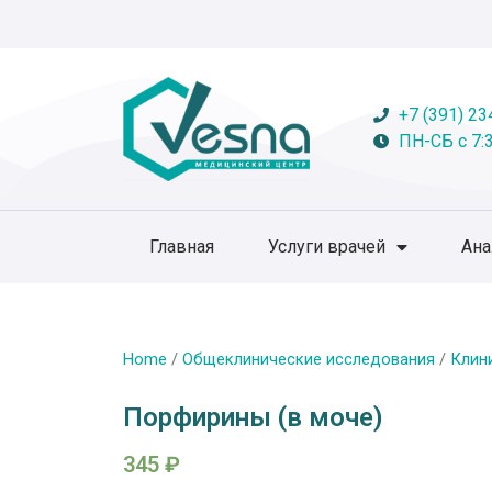
+7 (391) 23
ПН-СБ с 7:3
Главная
Услуги врачей
Ан
Home
/
Общеклинические исследования
/
Клин
Порфирины (в моче)
345
₽