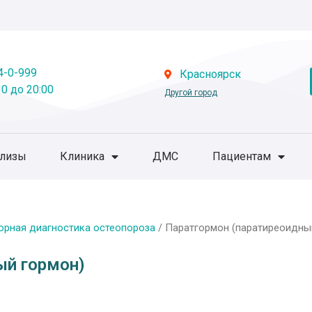
4-0-999
Красноярск
0 до 20:00
Другой город
ализы
Клиника
ДМС
Пациентам
орная диагностика остеопороза
/ Паратгормон (паратиреоидны
ый гормон)