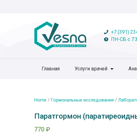
+7 (391) 23
ПН-СБ с 7:3
Главная
Услуги врачей
Ан
Home
/
Гормональные исследования
/
Лаборат
Паратгормон (паратиреоидн
770
₽