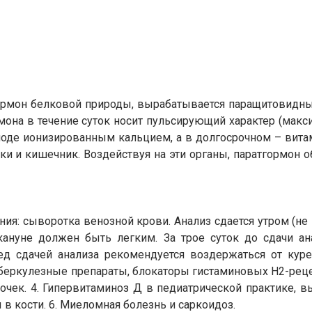
ормон белковой природы, вырабатывается паращитовидны
мона в течение суток носит пульсирующий характер (макс
риоде ионизированным кальцием, а в долгосрочном – ви
чки и кишечник. Воздействуя на эти органы, паратгормон 
я: сыворотка венозной крови. Анализ сдается утром (не п
акануне должен быть легким. За трое суток до сдачи а
ред сдачей анализа рекомендуется воздержаться от куре
беркулезные препараты, блокаторы гистаминовых H2-рецеп
почек. 4. Гипервитаминоз Д в педиатрической практике, 
ы в кости. 6. Миеломная болезнь и саркоидоз.