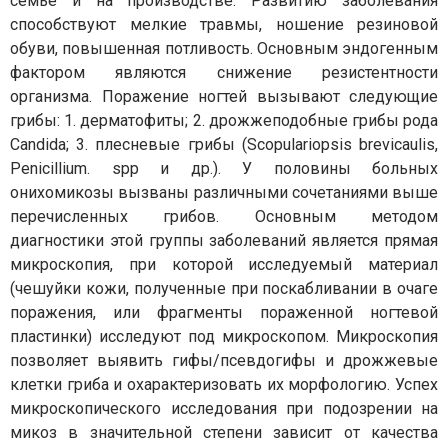
семье и на производстве. Развитию заболевания
способствуют мелкие травмы, ношение резиновой
обуви, повышенная потливость. Основным эндогенным
фактором являются снижение резистентности
организма. Поражение ногтей вызывают следующие
грибы: 1. дерматофиты; 2. дрожжеподобные грибы рода
Candida; 3. плесневые грибы (Scopulariopsis brevicaulis,
Реnicillium. spp и др.). У половины больных
онихомикозы вызваны различными сочетаниями выше
перечисленных грибов. Основным методом
диагностики этой группы заболеваний является прямая
микроскопия, при которой исследуемый материал
(чешуйки кожи, полученные при поскабливании в очаге
поражения, или фрагменты пораженной ногтевой
пластинки) исследуют под микроскопом. Микроскопия
позволяет выявить гифы/псевдогифы и дрожжевые
клетки гриба и охарактеризовать их морфологию. Успех
микроскопического исследования при подозрении на
микоз в значительной степени зависит от качества