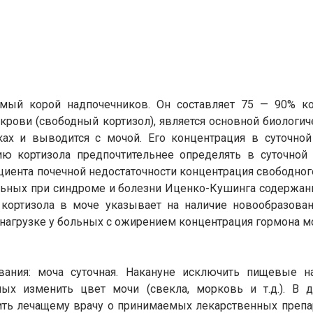
мый корой надпочечников. Он составляет 75 — 90% ко
 крови (свободный кортизол), является основной биологи
ках и выводится с мочой. Его концентрация в суточно
ию кортизола предпочтительнее определять в суточной
циента почечной недостаточности концентрация свободног
льных при синдроме и болезни Иценко-Кушинга содержан
кортизола в моче указывает на наличие новообразован
й нагрузке у больных с ожирением концентрация гормона 
вания: моча суточная. Накануне исключить пищевые на
ых изменить цвет мочи (свекла, морковь и т.д.). В 
ь лечащему врачу о принимаемых лекарственных препара