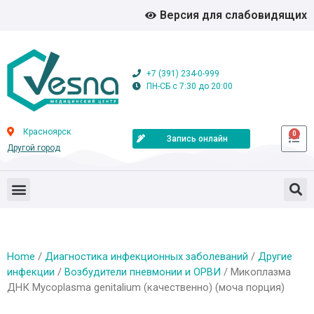
Версия для слабовидящих
+7 (391) 234-0-999
ПН-СБ с 7:30 до 20:00
Красноярск
0
Запись онлайн
Другой город
Home
/
Диагностика инфекционных заболеваний
/
Другие
инфекции
/
Возбудители пневмонии и ОРВИ
/ Микоплазма
ДНК Mycoplasma genitalium (качественно) (моча порция)