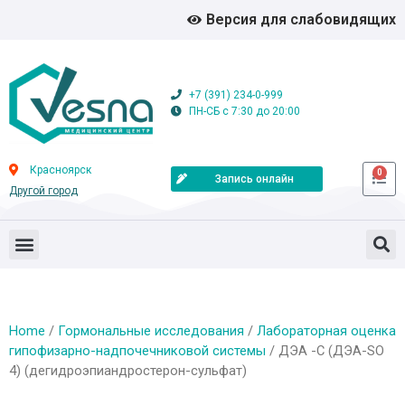
Версия для слабовидящих
+7 (391) 234-0-999
ПН-СБ с 7:30 до 20:00
Красноярск
0
Запись онлайн
Другой город
Home
/
Гормональные исследования
/
Лабораторная оценка
гипофизарно-надпочечниковой системы
/ ДЭА -С (ДЭА-SO
4) (дегидроэпиандростерон-сульфат)