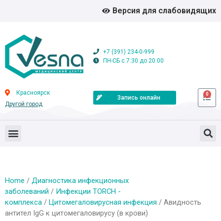
Версия для слабовидящих
+7 (391) 234-0-999
ПН-СБ с 7:30 до 20:00
Красноярск
0
Запись онлайн
Другой город
Home
/
Диагностика инфекционных
заболеваний
/
Инфекции TORCH -
комплекса
/
Цитомегаловирусная инфекция
/ Авидность
антител IgG к цитомегаловирусу (в крови)