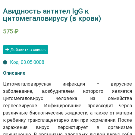
Авидность антител IgG к
цитомегаловирусу (в крови)
575
₽
Добавить в список
Код: 03.05.0008
Описание
Цитомегаловирусная инфекция – вирусное
заболевание, возбудителем которого является
цитомегаловирус человека из семейства
герпесвирусов. Инфицирование происходит через
различные биологические жидкости, а также от матери
к ребенку трансплацентарно или при кормлении. После
заражения вирус персистирует в организме
пожизненно. В организме здоровых людей вирус себя