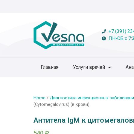
+7 (391) 23
ПН-СБ с 7:3
Главная
Услуги врачей
Ан
Home
/
Диагностика инфекционных заболевани
(Cytomegalovirus) (в крови)
Антитела IgM к цитомегалови
540
₽