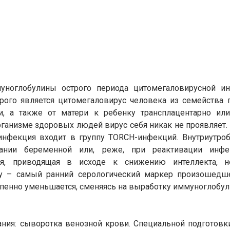
уноглобулины острого периода цитомегаловирусной и
рого является цитомегаловирус человека из семейства 
и, а также от матери к ребенку трансплацентарно ил
рганизме здоровых людей вирус себя никак не проявляет.
инфекция входит в группу TORCH-инфекций. Внутриутро
ании беременной или, реже, при реактивации инфе
я, приводящая в исходе к снижению интеллекта, не
су – самый ранний серологический маркер произошедш
епенно уменьшается, сменяясь на выработку иммуноглобул
ния: сыворотка венозной крови. Специальной подготовки 