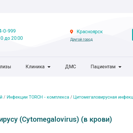
4-0-999
Красноярск
0 до 20:00
Другой город
ализы
Клиника
ДМС
Пациентам
й
/
Инфекции TORCH - комплекса
/
Цитомегаловирусная инфек
русу (Cytomegalovirus) (в крови)