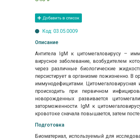
Добавить в список
Код: 03.05.0009
Описание
Антитела IgМ к цитомегаловирусу – имм
вирусное заболевание, возбудителем кото
через различные биологические жидкост
персистирует в организме пожизненно. В о
иммунодефицитами. Цитомегаловирусная 
происходить при первичном инфициров
новорожденных развивается цитомегали
заторможенности. IgМ к цитомегаловиру
кровотоке сначала повышается, затем пост
Подготовка
Биоматериал, используемый для исследова