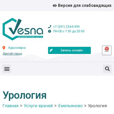
Версия для слабовидящих
+7 (391) 234-0-999
ПН-СБ с 7:30 до 20:00
Красноярск
0
Запись онлайн
Другой город
Урология
Главная
>
Услуги врачей
>
Емельяново
>
Урология