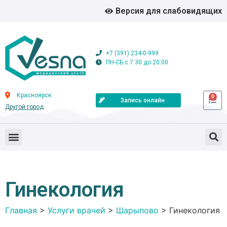
Версия для слабовидящих
+7 (391) 234-0-999
ПН-СБ с 7:30 до 20:00
Красноярск
0
Запись онлайн
Другой город
Гинекология
Главная
>
Услуги врачей
>
Шарыпово
>
Гинекология